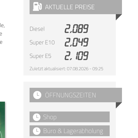
AKTUELLE PREISE
le,
2,089
Diesel
e
2,049
fe
Super E10
2,109
Super E5
Zuletzt aktualisiert: 07.08.2026 - 09:25
ÖFFNUNGSZEITEN
Shop
Büro & Lagerabholung