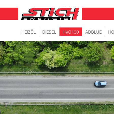
HEIZÖL
DIESEL
HVO100
ADBLUE
HO