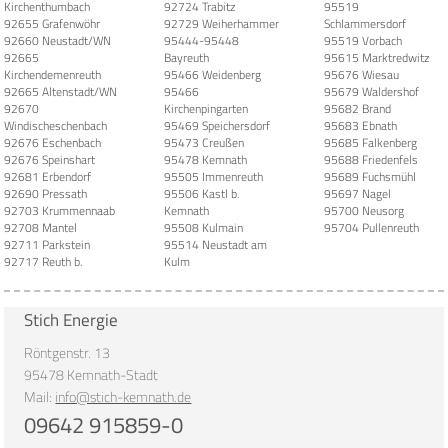
Kirchenthumbach
92724 Trabitz
95519
92655 Grafenwöhr
92729 Weiherhammer
Schlammersdorf
92660 Neustadt/WN
95444-95448
95519 Vorbach
92665
Bayreuth
95615 Marktredwitz
Kirchendemenreuth
95466 Weidenberg
95676 Wiesau
92665 Altenstadt/WN
95466
95679 Waldershof
92670
Kirchenpingarten
95682 Brand
Windischeschenbach
95469 Speichersdorf
95683 Ebnath
92676 Eschenbach
95473 Creußen
95685 Falkenberg
92676 Speinshart
95478 Kemnath
95688 Friedenfels
92681 Erbendorf
95505 Immenreuth
95689 Fuchsmühl
92690 Pressath
95506 Kastl b.
95697 Nagel
92703 Krummennaab
Kemnath
95700 Neusorg
92708 Mantel
95508 Kulmain
95704 Pullenreuth
92711 Parkstein
95514 Neustadt am
92717 Reuth b.
Kulm
Stich Energie
Röntgenstr. 13
95478 Kemnath-Stadt
Mail:
info@stich-kemnath.de
09642 915859-0