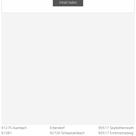
Inhalt laden
91275 Auerbach
Erbendorf
95517 Seybothenreuth
91281
92720 Schwarzenbach
95517 Emtmannsberg