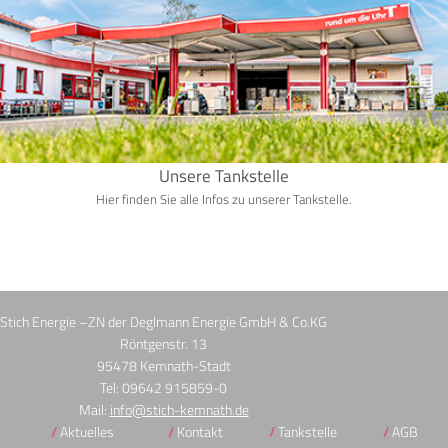
Unsere Tankstelle
Hier finden Sie alle Infos zu unserer Tankstelle.
Stich Energie –ZN der Deglmann Energie GmbH & Co.KG
Röntgenstr. 13
95478 Kemnath-Stadt
Tel: 09642 915859-0
Mail:
info@stich-kemnath.de
Aktuelles
Kontakt
Tankstelle
AGB