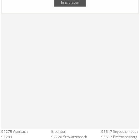
Inhalt laden
91275 Auerbach
Erbendorf
95517 Seybothenreuth
91281
92720 Schwarzenbach
95517 Emtmannsberg