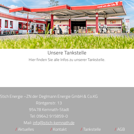
Unsere Tankstelle
Hier finden Sie alle Infos zu unserer Tankstelle.
Stich Energie –ZN der Deglmann Energie GmbH & Co.KG
Röntgenstr. 13
95478 Kemnath-Stadt
Tel: 09642 915859-0
Mail:
info@stich-kemnath.de
Aktuelles
Kontakt
Tankstelle
AGB