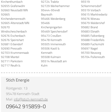
Kirchenthumbach
92724 Trabitz
95519
92655 Grafenwöhr
92729 Weiherhammer
Schlammersdorf
92660 Neustadt/WN
95444-95448
95519 Vorbach
92665
Bayreuth
95615 Marktredwitz
Kirchendemenreuth
95466 Weidenberg
95676 Wiesau
92665 Altenstadt/WN
95466
95679 Waldershof
92670
Kirchenpingarten
95682 Brand
Windischeschenbach
95469 Speichersdorf
95683 Ebnath
92676 Eschenbach
95473 Creußen
95685 Falkenberg
92676 Speinshart
95478 Kemnath
95688 Friedenfels
92681 Erbendorf
95505 Immenreuth
95689 Fuchsmühl
92690 Pressath
95506 Kastl b.
95697 Nagel
92703 Krummennaab
Kemnath
95700 Neusorg
92708 Mantel
95508 Kulmain
95704 Pullenreuth
92711 Parkstein
95514 Neustadt am
92717 Reuth b.
Kulm
Stich Energie
Röntgenstr. 13
95478 Kemnath-Stadt
Mail:
info@stich-kemnath.de
09642 915859-0