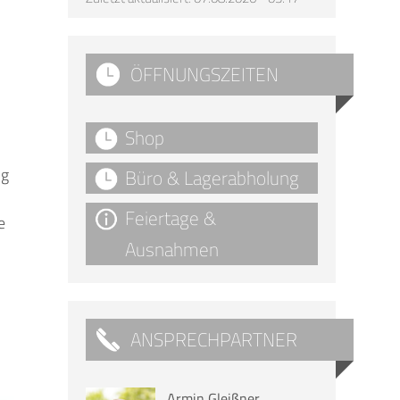
ÖFFNUNGSZEITEN
Shop
ng
Büro & Lagerabholung
Feiertage &
e
Ausnahmen
ANSPRECHPARTNER
Armin Gleißner