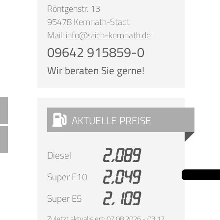
Röntgenstr. 13
95478 Kemnath-Stadt
Mail:
info@stich-kemnath.de
09642 915859-0
Wir beraten Sie gerne!
AKTUELLE PREISE
2,089
Diesel
2,049
Super E10
2,109
Super E5
Zuletzt aktualisiert: 07.08.2026 - 03:17