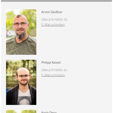
Armin Gleißner
09642/915859-25
E-Mail schreiben
Philipp Kassel
09642/915859-24
E-Mail schreiben
Karin Denz