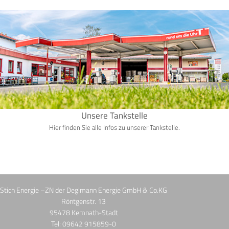
Unsere Tankstelle
Hier finden Sie alle Infos zu unserer Tankstelle.
Stich Energie –ZN der Deglmann Energie GmbH & Co.KG
Röntgenstr. 13
95478 Kemnath-Stadt
Tel: 09642 915859-0