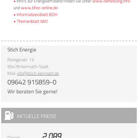
Info's zur Energieeffizienz finden Sie unter
www.oelheizung.info
und
www.bfee-online.de
Informationsblatt BDH
Themenblatt IWO
Stich Energie
Röntgenstr. 13
95478 Kemnath-Stadt
Mail:
info@stich-kemnath.de
09642 915859-0
Wir beraten Sie gerne!
AKTUELLE PREISE
2,089
Diesel