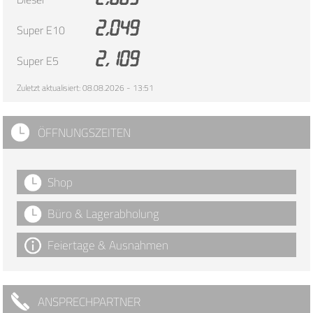
2,049
Super E10
2,109
Super E5
Zuletzt aktualisiert: 08.08.2026 - 13:51
ÖFFNUNGSZEITEN
Shop
Büro & Lagerabholung
Feiertage & Ausnahmen
ANSPRECHPARTNER