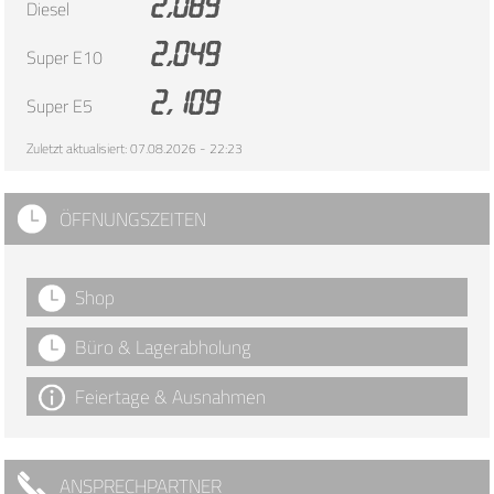
2,089
Diesel
2,049
Super E10
2,109
Super E5
Zuletzt aktualisiert: 07.08.2026 - 22:23
ÖFFNUNGSZEITEN
Shop
Büro & Lagerabholung
Feiertage & Ausnahmen
ANSPRECHPARTNER